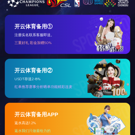
*请认真填写需求信息，英铭会在24小时内与您取得联系。
返回顶部
WebDesign ©2008 Corporation 乐动在线平台版权所有
粤公网安备 44010602001449号
备案号：
粤ICP备09000282号
MILAN.COM
|
开云手机网（中国）官方网站
|
星空买球_星空买球·(中国)
官方网站
|
乐动在线官网
|
leyu乐鱼·官方web站登录入口
|
开云电子_开云
电话联系
手机联系
QQ联系
电子（中国）
|
九游娱乐（中国）官方网站
|
网络买球
|
星空官方开户
|