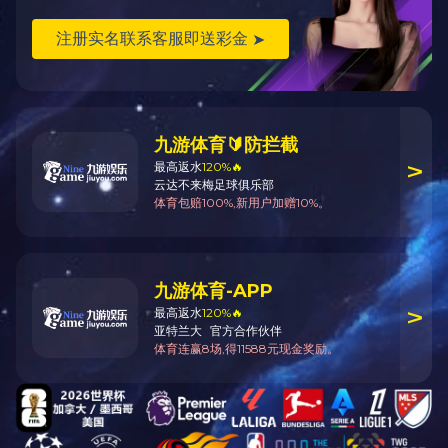
04
有帮助的网站呢？网站又要如何制
乐动（中国）做网站公司设计风格定位
09
网站设计，要对风格的定位进行充分考虑,任何网
2025
站对其进行设计时，均需要结合相应主题对其风格
和形式进行确定。
02
乐动（中国）做网站公司的技巧和注意事项
09
现如今，越来越多企业选择利用互联网来打广告，
2025
通俗点来说就是，通过网络营销方式推广自己的品
牌和产品信息，并在线上获取客户，其中建设企业
31
官网就是很常见的一种方式。
乐动（中国）建网站的公司开发机构费用解析
08
制作公司的网站需要多少钱？如今企业要想获得更
2025
多的收益，那么网络营销的一定要做的，网络营销
分为很多，现在主流的营销模式有短视频营销、搜
29
索引擎营销、自媒体营销、信息流
乐动（中国）做网站的6大网页“装修”思路
08
相对杂乱无章的网页排布和繁杂的按钮，适当留
2025
白、布局合理、有清晰文案指引的网站可以帮助消