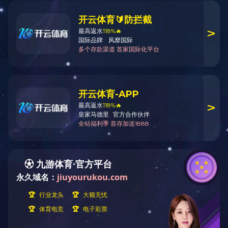
18
乐动（中国）做网站公司怎么选择
09
市场上到处都是乐动（中国）网站开发公司。由于
2025
服务和专业水平的不同，乐动（中国）网站开发公
司的质量参差不齐，客户在选择时需要三思。那么
13
如何正确选择乐动（中国）网站开发公司呢？英铭
乐动（中国）做网站公司哪家好？
科技将与大
09
企业在需要网站建设的时候，自己去制作，成本太
2025
大，往往会选择外包。而网站建设公司又良莠不
齐，其中有很多皮包公司。许多想要建站的企业都
12
面临着同一个问题——网站建设公司
乐动（中国）做网站公司该怎么做？
09
用户可以根据自己的需求去选择适合自己的模板，
2025
然后就可以直接搭建网站了。当然，像这类的网站
的收费是一般都是一年的收费模式。当然在选择这
09
类网站的时候，应该要选择一些靠
乐动（中国）企业做网站三种方法简单又实用
09
如何制作企业网站？现在的大多数企业都想定制一
2025
个属于自己的网站，为了能更好地在互联网站发展
业务。那么网站制作要做成什么样才是一个对企业