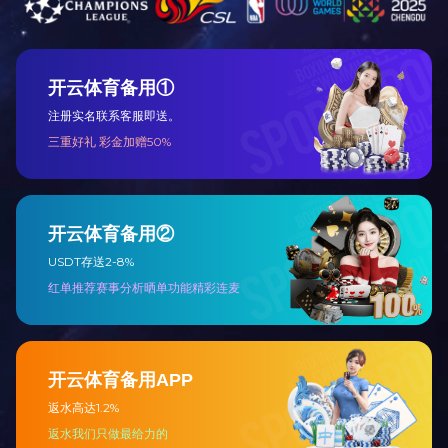
费者聚焦注意力，提升消费者体验感。而响应式网
09
页设计是其中的关键：优秀的响应式
乐动（中国）做网站的公司怎么选择？
08
现在是互联网的时代，很多企业都想在网络推广自
2025
己的品牌。做好网络推广最基本的工作是先把网站
建设好。要建设网站大家想的肯定外包给网络公司
做。但是现在网络公司也是多如牛
2
3
4
5
6
...
17
返回顶部
WebDesign ©2008 Corporation 乐动在线平台版权所有
粤公网安备 44010602001449号
备案号：
粤ICP备09000282号