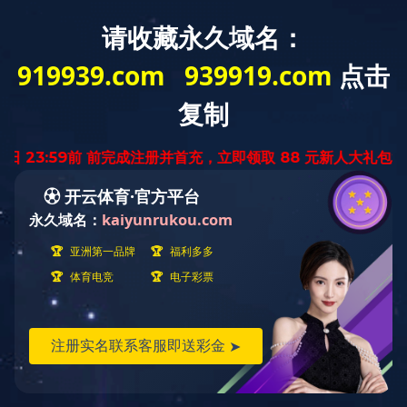
乐动（中国）做网站
乐动（中国）英铭科技是一家集乐动（中国）做网站,乐动（中国）
专业做网站、虚拟主机服务及其它互联网基础服务为一体的专业互
联网公司.电话:020-8232 2722
乐动（中国）网站建设
乐动（中国）网站制作
乐动（中国）网站开发
乐动（中国）做网站
乐动（中国）网站设计
乐动（中国）建网站
乐动（中国）网站建设
天河网站建设
黄埔网站建设
番禺网站建设
南沙网站建设
增城网站建设
从化网站建设