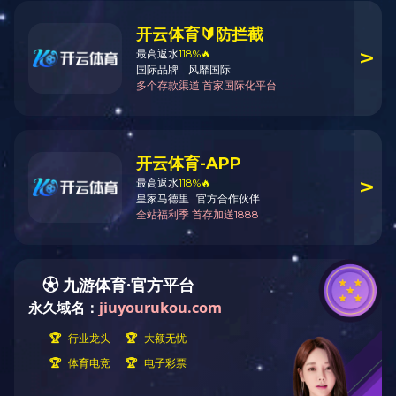
27
承接乐动（中国）锐信企业管理咨询有限公司网站改版项
06
乐动（中国）锐信企业管理咨询有限公司成立于
2025
2013年05月16日，注册地位于乐动（中国）市天河
区华夏路16号2207房。经营范围包括大型活动组织
22
策划服务（大型活动指晚会、运动会、庆典、艺术
中标乐动（中国）大气文化传媒有限公司网站建设
和模特大赛
06
乐动（中国）大气文化传媒有限公司成立于2019年
2025
04月15日，注册地位于乐动（中国）市白云区永平
街白云大道北882号安华汇南塔14层13A25房(自主
20
申报)，经营范围包括文化推广（不含许可经营项
乐动（中国）正惠信息咨询有限公司选择英铭网站建设
目）;文化传
06
乐动（中国）正惠信息咨询有限公司成立于2018年
2025
11月22日，注册地位于乐动（中国）市荔湾区芳信
路17号四楼401之442号(仅限办公)，经营范围包括
16
企业管理咨询服务;商品信息咨询服务;市场调研服
中标常德凯瑞建筑装饰工程有限公司网站建设任
务 英铭科
06
常德凯瑞建筑装饰工程有限公司成立于2020年04月
2025
10日，注册地位于湖南省常德市武陵区芷兰街道沙
河社区武陵大道998号(和瑞欢乐城1号楼11楼1107