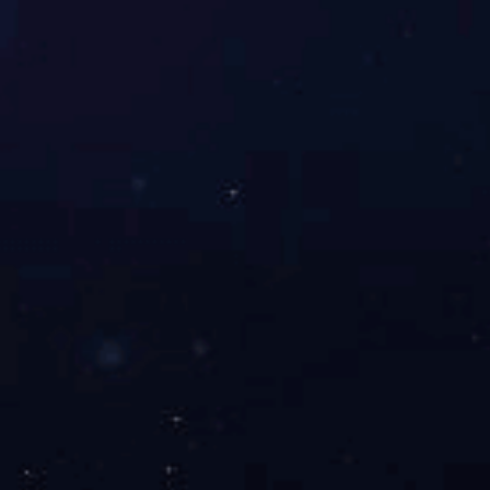
*请认真填写需求信息，英铭会在24小时内与您取得联系。
返回顶部