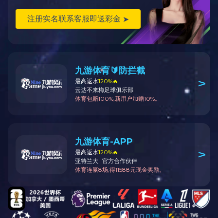
的，企业网上发广告宣传，能为企业节省品牌推广成本费
用，拓展新的推广方式与销售渠道，如今目前市面上的昆明
乐动（中国）做网页公司有百余家，就算是常规企业网站，
相同的功能，同不建站公司的乐动（中国）做网页报价的差
别非常大，这是为什么，乐动（中国）做网页多少钱要花，
与哪些因素有关
？
乐动（中国）做网页
的种类
选用不同的网站的类型（展示宣传网站、营销推广网站、企
业品牌官网、电子商务平台、行业门户网站）对报价定义具
有参考，不同种类的网页页面数量、图片的数量、功能的复
杂化，制作网页的周期时间因此会延长，通常企业官网的页
面有15个左右，属于小规模，20个以上的网页页面属于中
等网站，200个以上的网页页面，网站属于大型网站，比如
淘宝、京东、拼多多。
网站设计的时长