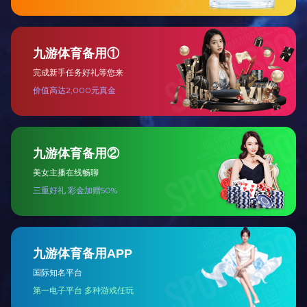
或者产品关键词的优化，网站SEO的内容优化与关键字的密
度分析，添加优化网站首页的标签，网站标题栏的内容优
化，网站内容也的标题添加。这也是网站在搜索引擎排名稳
步向前的关键技术。
(5)客服培训
每个好的企业网站都有专门的客服，所以询问一下
乐动（中
国）企业网站托管
方是否有这方面的专业人才，以免在托管
过程中，由于客服的不到位导致网站的咨询率与成交率降
低。
(6)数据报表
这里点很关键，一定要询问他们如果企业网站监测到了负面
信息要怎么办，是否提供解决方案与建议，还有用什么样的
方法对目标客户进行分析，能否提供动态的分析报告，能否
将市场数据及时返回，通过网络定位消费群体以及竞争对手