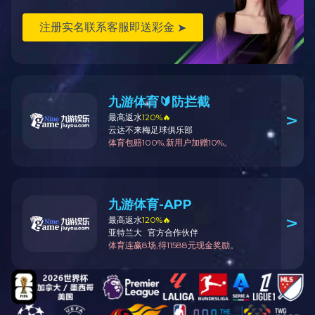
现在有很多企业热衷于网站排名优化这种热门的营销方式，
但是由于对网络知识的匮乏，大部分业对网站的建立以及推
广方式不是很了解，更不要说什么注册域名，网站备案，服
务器设定等等一系列的问题。这时候就需要乐动（中国）企
业网站托管来帮助您了，那么什么是乐动（中国）企业网站
托管？以及乐动（中国）企业网站托管需要注意哪些地方？
(1)成本
乐动（中国）企业网站托管的实施方案所需的成本是进行选
择托管方的一个主要方面。企业需要预算好托管的成本，例
如托管定期的费用以及其他额外费用组成了实施方案的价格
结构。还有一点值得注意，就是设置域名或者从一个实施方
案转向另一个实施方案的迁移费问题。
(2)托管基础事项
您在咨询乐动（中国）企业网站托管这方面事宜的时候，一
定不要忘记确认，托管方是否能保证正常运行，若出现意外