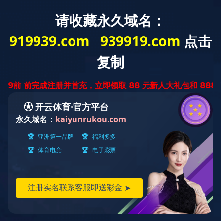
建站资讯
乐动（中国）英铭科技是一家集乐动（中国）网站建设,乐动（中
国）网站制作,乐动（中国）网站开发,乐动（中国）网站设计,乐动
（中国）做网站,乐动（中国）建网站,乐动（中国）网站建设,番禺网
站建设服务互联网基础服务的专业互联网公司
乐动（中国）网站建设
乐动（中国）网站制作
乐动（中国）网站开发
乐动（中国）做网站
乐动（中国）网站设计
乐动（中国）建网站
乐动（中国）网站建设
天河网站建设
黄埔网站建设
番禺网站建设
南沙网站建设
增城网站建设
从化网站建设
什么是乐动（中国）企业网站托管？需要注意