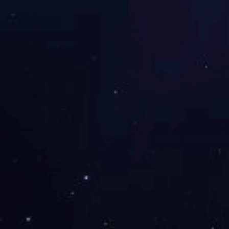
关于乐动在线平台
企业网站建设
商城