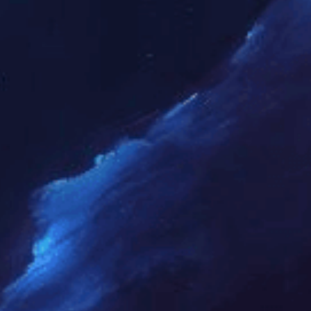
择，能有效节省屏幕空间，提高用户操作便捷
合理的元素位置，都能减少用户操作复杂度。保
无关信息，有助于提高用户浏览效率。重点突出
020-
效果检查，确保网站在各种设备上正常显示和操
8232
2722
乐动
（中
信息。保持信息的重要性和视觉层次结构对于用
返回