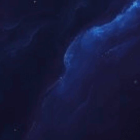
关键，简洁明了的导航按钮能够帮助用户快速访问所需信息
复杂性，如弹出窗口和广告等，这些因素可能干扰用户体
注重简单性，以提升用户体验。设计(YCMS
建站
系统)
计手机网站
要如何做的介绍。番禺
设计手机网站
关注内
计师需要关注信息的层级结构和导航键(YCMS网站系统
番禺做网站
推荐YCMS网站管理系统。
,番禺设计手机网站要如何做？