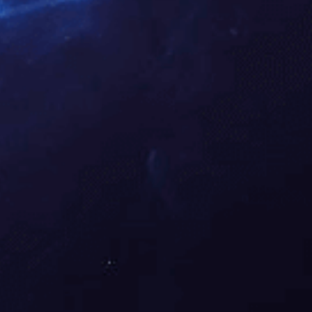
。
国）
顶部
验。良好的手机
网站设计
应该简单明了，让用户
总部
时要注意保持简洁，让用户能够轻松参与其中。
容和信息的清晰呈现，重视简洁明了的设计和导
)的设置，同时避免复杂性，保持设计简洁。手机
长沙
售后
下一篇文章