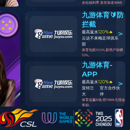
建设
6个要点）
988