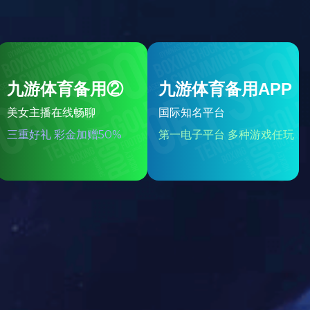
、响应式设计、简洁导航、清晰布局、重要内容
设计手机网站要如何做？
页面内容、简化操作流程，提高浏览效率是必要
户体验优化策略可提升网站价值。
、小屏手机还是平板电脑，都能提供良好的访问