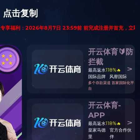
口
|
开云电子_开云电子（中国）
|
九游娱乐（中国）官方网站
|